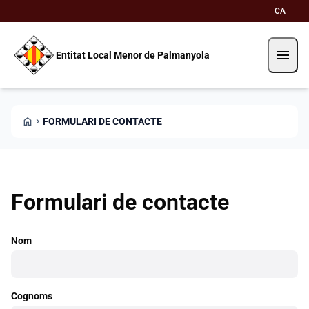
Skip to main content
Saltar al contingut
CA
menu
Entitat Local Menor de Palmanyola
HOME
CHEVRON_RIGHT
FORMULARI DE CONTACTE
Formulari de contacte
Nom
Cognoms