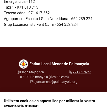
Emergencias - 112
Taxi 1 - 971 613 715
Tercera edad - 971 617 352
Agrupament Escolta i Guia Nuredduna - 669 239 224
Grup Excursionista Fent Camí - 654 552 224
Entitat Local Menor de Palmanyola
Plaça Major, s/n
971-617627
07193 Palmanyola (Illes Balears)
ajuntament@palmanyola.org
Utilitzem cookies en aquest lloc per millorar la vostra
Segueix-nos a les xarxes socials
experiència d'usuari