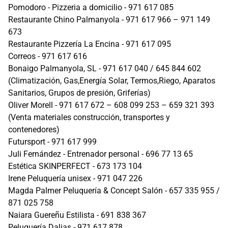
Pomodoro - Pizzeria a domicilio - 971 617 085
Restaurante Chino Palmanyola - 971 617 966 – 971 149
673
Restaurante Pizzería La Encina - 971 617 095
Correos - 971 617 616
Bonaigo Palmanyola, SL - 971 617 040 / 645 844 602
(Climatización, Gas,Energía Solar, Termos,Riego, Aparatos
Sanitarios, Grupos de presión, Griferías)
Oliver Morell - 971 617 672 – 608 099 253 – 659 321 393
(Venta materiales construcción, transportes y
contenedores)
Futursport - 971 617 999
Juli Fernández - Entrenador personal - 696 77 13 65
Estética SKINPERFECT - 673 173 104
Irene Peluquería unisex - 971 047 226
Magda Palmer Peluquería & Concept Salón - 657 335 955 /
871 025 758
Naiara Guereñu Estilista - 691 838 367
Peluquería Dalias - 971 617 878