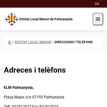
Skip to main content
Saltar al contingut
CA
menu
Entitat Local Menor de Palmanyola
HOME
CHEVRON_RIGHT
ENTITAT LOCAL MENOR
CHEVRON_RIGHT
DIRECCIONS I TELÈFONS
Adreces i telèfons
ELM Palmanyola,
Plaça Major, s/n 07193 Palmanyola
Tefl. 971617627 Fax 971617021