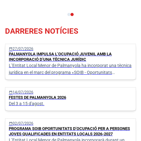
DARRERES NOTÍCIES
calendar_today
27/07/2026
PALMANYOLA IMPULSA L’OCUPACIÓ JUVENIL AMB LA
INCORPORACIÓ D’UNA TÈCNICA JURÍDIC
L’Entitat Local Menor de Palmanyola ha incorporat una tècnica
jurídica en el marc del programa «SOIB - Oportunitats
d’ocupació per a persones Joves Qualificades en Entitats
Locals 2026-2027».
calendar_today
14/07/2026
FESTES DE PALMANYOLA 2026
Del 3 a 15 d'agost.
calendar_today
02/07/2026
PROGRAMA SOIB OPORTUNITATS D’OCUPACIÓ PER A PERSONES
JOVES QUALIFICADES EN ENTITATS LOCALS 2026-2027
L’Entitat Local Menor de Palmanyola incorporarà durant un