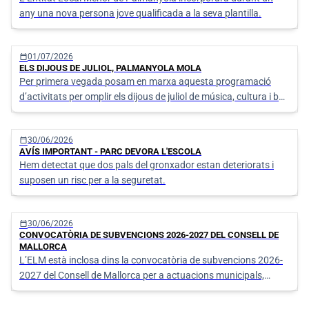
any una nova persona jove qualificada a la seva plantilla.
calendar_today
01/07/2026
ELS DIJOUS DE JULIOL, PALMANYOLA MOLA
Per primera vegada posam en marxa aquesta programació
d’activitats per omplir els dijous de juliol de música, cultura i bon
ambient a Palmanyola.
calendar_today
30/06/2026
AVÍS IMPORTANT - PARC DEVORA L'ESCOLA
Hem detectat que dos pals del gronxador estan deteriorats i
suposen un risc per a la seguretat.
calendar_today
30/06/2026
CONVOCATÒRIA DE SUBVENCIONS 2026-2027 DEL CONSELL DE
MALLORCA
L’ELM està inclosa dins la convocatòria de subvencions 2026-
2027 del Consell de Mallorca per a actuacions municipals,
sostenibilitat ambiental, accessibilitat i serveis de competència
local per un import aproximat d'1 milió d'euros.