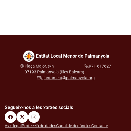
Entitat Local Menor de Palmanyola
Plaça Major, s/n
971-617627
07193 Palmanyola (Illes Balears)
ajuntament@palmanyola.org
Segueix-nos a les xarxes socials
Avís legal
Protecció de dades
Canal de denúncies
Contacte