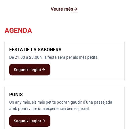
arrow_forward
Veure més
AGENDA
FESTA DE LA SABONERA
7
AUG
De 21.00 a 23.00h, la festa serà per als més petits.
arrow_forward
Segueix llegint
PONIS
7
AUG
Un any més, els més petits podran gaudir d’una passejada
amb poni i viure una experiència ben especial.
arrow_forward
Segueix llegint