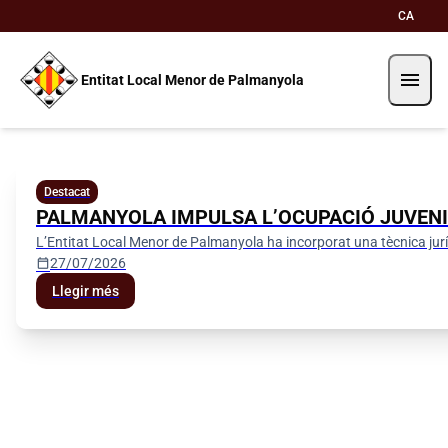
Direkt zum Inhalt
Saltar al contingut
CA
menu
Entitat Local Menor de Palmanyola
Entitat Local Menor de Palman
Destacat
PALMANYOLA IMPULSA L’OCUPACIÓ JUVENI
L’Entitat Local Menor de Palmanyola ha incorporat una tècnica jur
calendar_today
27/07/2026
Llegir més
Seu electrònica
Perfil del contractant
Certificat de viatge