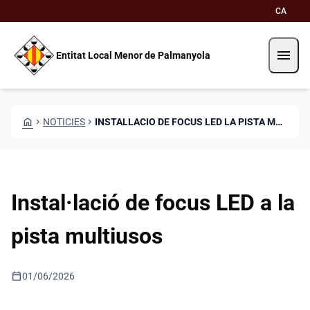
Vés al contingut
Saltar al contingut
CA
menu
Entitat Local Menor de Palmanyola
HOME
CHEVRON_RIGHT
NOTICIES
CHEVRON_RIGHT
INSTALLACIO DE FOCUS LED LA PISTA MULTIUSOS
Instal·lació de focus LED a la
pista multiusos
calendar_today
01/06/2026