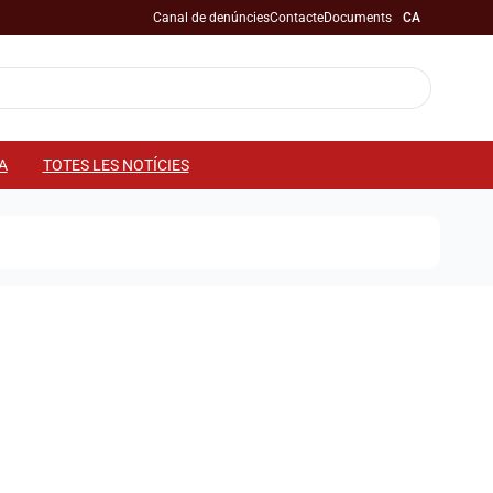
Canal de denúncies
Contacte
Documents
CA
A
TOTES LES NOTÍCIES