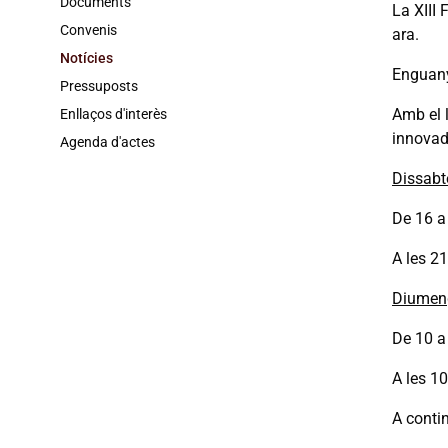
Documents
La XIII
Convenis
ara.
Notícies
Enguany
Pressuposts
Amb el 
Enllaços d'interès
innovado
Agenda d'actes
Dissabt
De 16 a 
A les 21
Diumeng
De 10 a 
A les 10
A contin