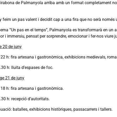
 Firabona de Palmanyola arriba amb un format completament nou i
 feim un pas valent i decidit cap a una fira que no serà només 
lema “Un pas en el temps”, Palmanyola es transformarà en un aut
r i immersiu, pensat per sorprendre, emocionar i fer-nos viure j
e 20 de juny
22 h: fira artesana i gastronòmica, exhibicions medievals, romane
.30 h: lluita d’espases de foc.
e 21 de juny
18 h: fira artesana i gastronòmica.
.30 h: recepció d’autoritats.
uació: batalles, exhibicions històriques, passacarrers i tallers.