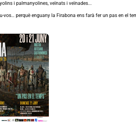
olins i palmanyolines, veïnats i veïnades...
u-vos… perquè enguany la Firabona ens farà fer un pas en el te