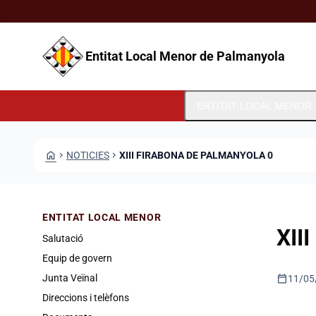
Vés al contingut
Saltar al contingut
Entitat Local Menor de Palmanyola
expa
ENTITAT LOCAL MENOR
HOME
CHEVRON_RIGHT
NOTICIES
CHEVRON_RIGHT
XIII FIRABONA DE PALMANYOLA 0
ENTITAT LOCAL MENOR
XII
Salutació
Equip de govern
calendar_today
Junta Veïnal
11/05
Direccions i telèfons