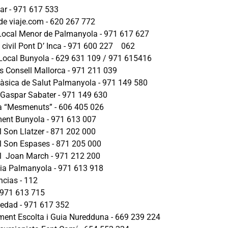
r - 971 617 533
de viaje.com - 620 267 772
 Local Menor de Palmanyola - 971 617 627
 civil Pont D’ Inca - 971 600 227 062
 Local Bunyola - 629 631 109 / 971 615416
 Consell Mallorca - 971 211 039
Bàsica de Salut Palmanyola - 971 149 580
i Gaspar Sabater - 971 149 630
a “Mesmenuts” - 606 405 026
ent Bunyola - 971 613 007
l Son Llatzer - 871 202 000
l Son Espases - 871 205 000
l Joan March - 971 212 200
ia Palmanyola - 971 613 918
cias - 112
- 971 613 715
 edad - 971 617 352
ent Escolta i Guia Nuredduna - 669 239 224