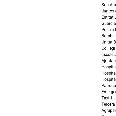
Son Ama
Juntos 
Entitat
Guardia
Policía
Bombers
Unitat 
Col.leg
Escolet
Ajuntam
Hospita
Hospita
Hospita
Parroqu
Emergen
Taxi 1 
Tercera
Agrupam