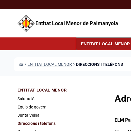
Vés al contingut
Saltar al contingut
Entitat Local Menor de Palmanyola
exp
ENTITAT LOCAL MENOR
HOME
CHEVRON_RIGHT
ENTITAT LOCAL MENOR
CHEVRON_RIGHT
DIRECCIONS I TELÈFONS
ENTITAT LOCAL MENOR
Adr
Salutació
Equip de govern
Junta Veïnal
ELM Pa
Direccions i telèfons