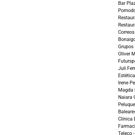
Bar Pla
Pomodor
Restaur
Restaur
Correos
Bonaigo
Grupos d
Oliver 
Futursp
Juli Fe
Estétic
Irene P
Magda P
Naiara 
Peluque
Baleare
Clínica
Farmaci
Teleco 