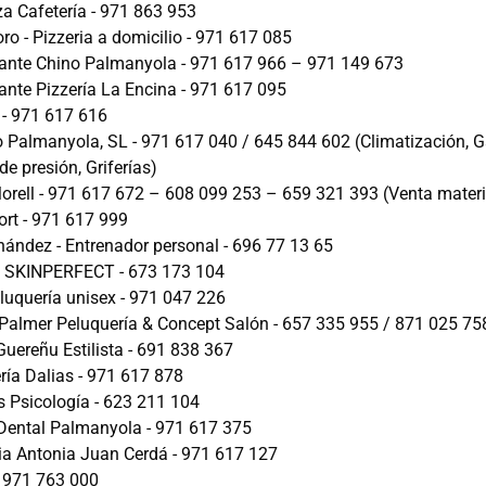
za Cafetería - 971 863 953
o - Pizzeria a domicilio - 971 617 085
ante Chino Palmanyola - 971 617 966 – 971 149 673
ante Pizzería La Encina - 971 617 095
 - 971 617 616
 Palmanyola, SL - 971 617 040 / 645 844 602 (Climatización, Ga
e presión, Griferías)
Morell - 971 617 672 – 608 099 253 – 659 321 393 (Venta materi
ort - 971 617 999
rnández - Entrenador personal - 696 77 13 65
a SKINPERFECT - 673 173 104
eluquería unisex - 971 047 226
almer Peluquería & Concept Salón - 657 335 955 / 871 025 75
Guereñu Estilista - 691 838 367
ría Dalias - 971 617 878
s Psicología - 623 211 104
 Dental Palmanyola - 971 617 375
a Antonia Juan Cerdá - 971 617 127
- 971 763 000