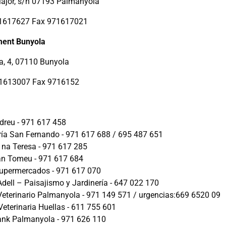
ajor, s/n 07193 Palmanyola
71617627 Fax 971617021
ment Bunyola
a, 4, 07110 Bunyola
71613007 Fax 9716152
dreu - 971 617 458
ría San Fernando - 971 617 688 / 695 487 651
 na Teresa - 971 617 285
an Tomeu - 971 617 684
permercados - 971 617 070
Adell – Paisajismo y Jardinería - 647 022 170
Veterinario Palmanyola - 971 149 571 / urgencias:669 6520 09
Veterinaria Huellas - 611 755 601
nk Palmanyola - 971 626 110