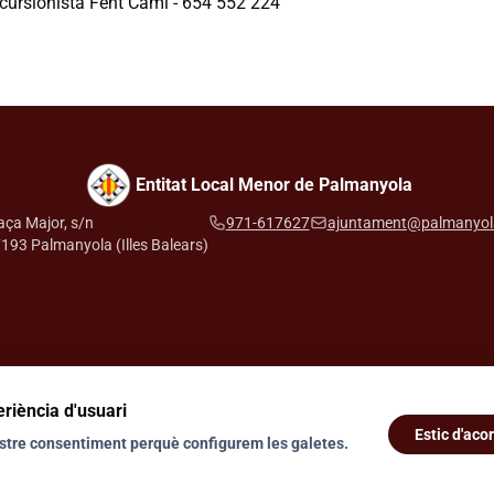
cursionista Fent Camí - 654 552 224
Entitat Local Menor de Palmanyola
aça Major, s/n
971-617627
ajuntament@palmanyol
193 Palmanyola (Illes Balears)
eriència d'usuari
Estic d'aco
vostre consentiment perquè configurem les galetes.
© 2026 Entitat Local Menor de Palmanyola. Tots els drets reservats.