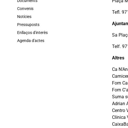
Plaça M
Documents
Convenis
Tefl. 9
Notícies
Ajunta
Pressuposts
Enllaços d'interès
Sa Plaç
Agenda d'actes
Telf. 9
Altres
Ca N'An
Carnice
Forn Ca
Forn C'
Suma su
Adrian 
Centro 
Clínica 
CaixaBa