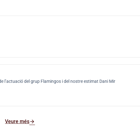
de l’actuació del grup Flamingos i del nostre estimat Dani Mir
arrow_forward
Veure més