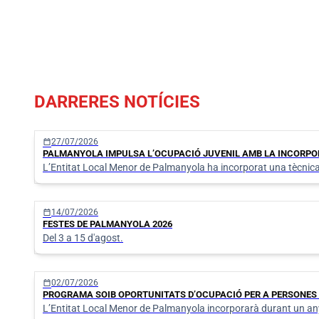
Certificat de viatge
Transport
DARRERES NOTÍCIES
calendar_today
27/07/2026
PALMANYOLA IMPULSA L’OCUPACIÓ JUVENIL AMB LA INCORPOR
L’Entitat Local Menor de Palmanyola ha incorporat una tècnica
calendar_today
14/07/2026
FESTES DE PALMANYOLA 2026
Del 3 a 15 d'agost.
calendar_today
02/07/2026
PROGRAMA SOIB OPORTUNITATS D’OCUPACIÓ PER A PERSONES J
L’Entitat Local Menor de Palmanyola incorporarà durant un any 