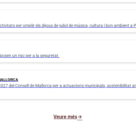
tats per omplir els dijous de juliol de música, cultura i bon ambient a
osen un risc per a la seguretat.
 MALLORCA
7 del Consell de Mallorca per a actuacions municipals, sostenibilitat amb
arrow_forward
Veure més