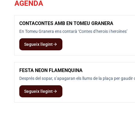
AGENDA
CONTACONTES AMB EN TOMEU GRANERA
8
AGO
En Tomeu Granera ens contarà ‘Contes d’herois i heroïnes’
arrow_forward
Segueix llegint
FESTA NEON FLAMENQUINA
8
AGO
Després del sopar, s’apagaran els llums de la plaça per gaudir 
arrow_forward
Segueix llegint