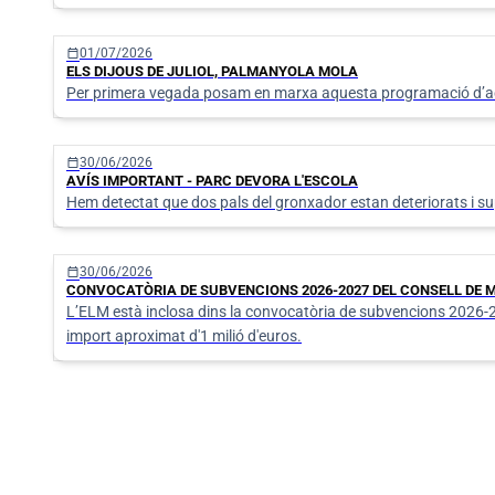
calendar_today
01/07/2026
ELS DIJOUS DE JULIOL, PALMANYOLA MOLA
Per primera vegada posam en marxa aquesta programació d’activi
calendar_today
30/06/2026
AVÍS IMPORTANT - PARC DEVORA L'ESCOLA
Hem detectat que dos pals del gronxador estan deteriorats i sup
calendar_today
30/06/2026
CONVOCATÒRIA DE SUBVENCIONS 2026-2027 DEL CONSELL DE
L’ELM està inclosa dins la convocatòria de subvencions 2026-202
import aproximat d'1 milió d'euros.