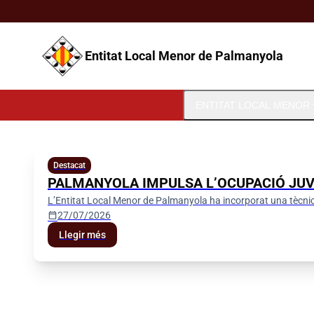
Vés al contingut
Saltar al contingut
Entitat Local Menor de Palmanyola
expa
ENTITAT LOCAL MENOR
Entitat Local Menor de Palman
Destacat
PALMANYOLA IMPULSA L’OCUPACIÓ JUVE
L’Entitat Local Menor de Palmanyola ha incorporat una tècnic
calendar_today
27/07/2026
Llegir més
Seu electrònica
Perfil del contractant