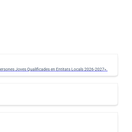
Tauler d'anuncis
Portal de Trans
 persones Joves Qualificades en Entitats Locals 2026-2027».