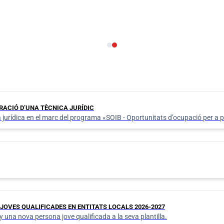
Perfil del contractant
ACIÓ D’UNA TÈCNICA JURÍDIC
 jurídica en el marc del programa «SOIB - Oportunitats d’ocupació per a
OVES QUALIFICADES EN ENTITATS LOCALS 2026-2027
una nova persona jove qualificada a la seva plantilla.