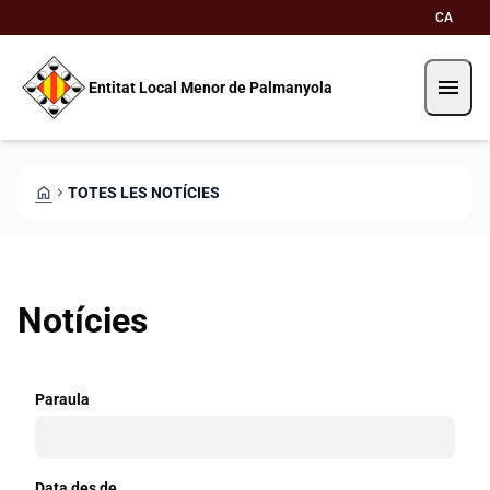
Vés al contingut
Saltar al contingut
CA
menu
Entitat Local Menor de Palmanyola
HOME
CHEVRON_RIGHT
TOTES LES NOTÍCIES
Notícies
Paraula
Data des de