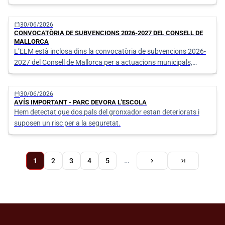
ambient a Palmanyola.
calendar_today
30/06/2026
CONVOCATÒRIA DE SUBVENCIONS 2026-2027 DEL CONSELL DE
MALLORCA
L’ELM està inclosa dins la convocatòria de subvencions 2026-
2027 del Consell de Mallorca per a actuacions municipals,
sostenibilitat ambiental, accessibilitat i serveis de competència
local per un import aproximat d'1 milió d'euros.
calendar_today
30/06/2026
AVÍS IMPORTANT - PARC DEVORA L'ESCOLA
Hem detectat que dos pals del gronxador estan deteriorats i
suposen un risc per a la seguretat.
Pàgina
Pàgina
Última
…
1
Pàgina
2
Pàgina
3
Pàgina
4
Pàgina
5
chevron_right
last_page
actual
següent
pàgina
Paginació