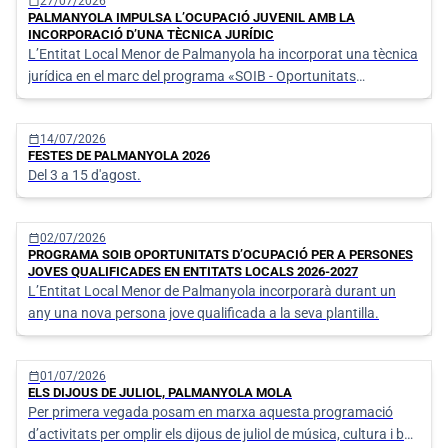
Llistat de notícies
calendar_today
27/07/2026
PALMANYOLA IMPULSA L’OCUPACIÓ JUVENIL AMB LA
INCORPORACIÓ D’UNA TÈCNICA JURÍDIC
L’Entitat Local Menor de Palmanyola ha incorporat una tècnica
jurídica en el marc del programa «SOIB - Oportunitats
d’ocupació per a persones Joves Qualificades en Entitats
Locals 2026-2027».
calendar_today
14/07/2026
FESTES DE PALMANYOLA 2026
Del 3 a 15 d'agost.
calendar_today
02/07/2026
PROGRAMA SOIB OPORTUNITATS D’OCUPACIÓ PER A PERSONES
JOVES QUALIFICADES EN ENTITATS LOCALS 2026-2027
L’Entitat Local Menor de Palmanyola incorporarà durant un
any una nova persona jove qualificada a la seva plantilla.
calendar_today
01/07/2026
ELS DIJOUS DE JULIOL, PALMANYOLA MOLA
Per primera vegada posam en marxa aquesta programació
d’activitats per omplir els dijous de juliol de música, cultura i bon