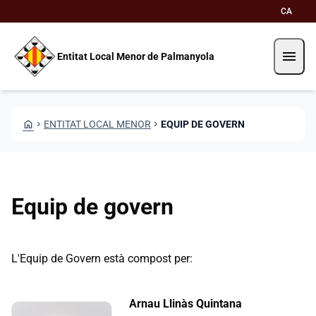
Vés al contingut
Saltar al contingut
CA
menu
Entitat Local Menor de Palmanyola
HOME
CHEVRON_RIGHT
ENTITAT LOCAL MENOR
CHEVRON_RIGHT
EQUIP DE GOVERN
Equip de govern
L'Equip de Govern està compost per:
Arnau Llinàs Quintana