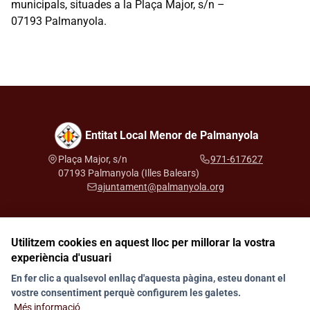
municipals, situades a la Plaça Major, s/n –
07193 Palmanyola.
Entitat Local Menor de Palmanyola
Plaça Major, s/n
971-617627
07193 Palmanyola (Illes Balears)
ajuntament@palmanyola.org
Utilitzem cookies en aquest lloc per millorar la vostra
Segueix-nos a les xarxes socials
experiència d'usuari
En fer clic a qualsevol enllaç d'aquesta pàgina, esteu donant el
vostre consentiment perquè configurem les galetes.
Avís legal
Protecció de dades
Canal de denúncies
Contacte
Més informació