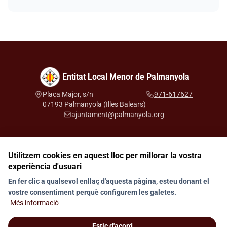
Entitat Local Menor de Palmanyola
Plaça Major, s/n
971-617627
07193 Palmanyola (Illes Balears)
ajuntament@palmanyola.org
Utilitzem cookies en aquest lloc per millorar la vostra
Segueix-nos a les xarxes socials
experiència d'usuari
En fer clic a qualsevol enllaç d'aquesta pàgina, esteu donant el
vostre consentiment perquè configurem les galetes.
Avís legal
Protecció de dades
Canal de denúncies
Contacte
Més informació
Estic d'acord