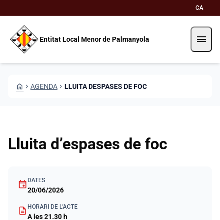
Vés al contingut
Saltar al contingut
CA
menu
Entitat Local Menor de Palmanyola
HOME
CHEVRON_RIGHT
AGENDA
CHEVRON_RIGHT
LLUITA DESPASES DE FOC
Lluita d’espases de foc
DATES
event
20/06/2026
HORARI DE L'ACTE
description
A les 21.30 h