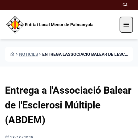
Vés al contingut
Saltar al contingut
CA
menu
Entitat Local Menor de Palmanyola
HOME
CHEVRON_RIGHT
NOTICIES
CHEVRON_RIGHT
ENTREGA LASSOCIACIO BALEAR DE LESCLEROSI MULTIPLE ABDEM
Entrega a l'Associació Balear
de l'Esclerosi Múltiple
(ABDEM)
calendar_today
13/10/2025