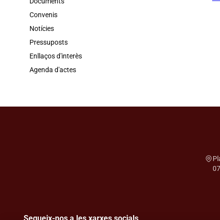
Documents
Convenis
Notícies
Pressuposts
Enllaços d'interès
Agenda d'actes
Pl
07
Segueix-nos a les xarxes socials