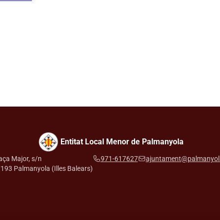
Entitat Local Menor de Palmanyola
aça Major, s/n
971-617627
ajuntament@palmanyol
193 Palmanyola (Illes Balears)