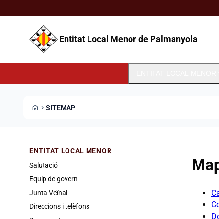
Vés al contingut
Saltar al contingut
Entitat Local Menor de Palmanyola
expa
ENTITAT LOCAL MENOR
HOME
CHEVRON_RIGHT
SITEMAP
ENTITAT LOCAL MENOR
Map
Salutació
Equip de govern
Ca
Junta Veïnal
Co
Direccions i telèfons
D